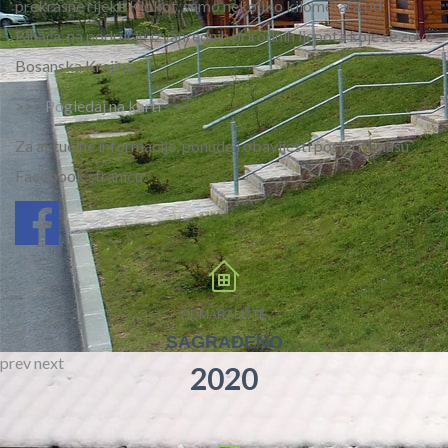
prekrasne rijeke Klokot, samo nekoliko kilometara od
Bihaća, na području izvanrednih prirodnih ljepota koje se zove
Bosanska Krajina.
>>>
Pogledaj na karti
<<<
Za aktuelne informacije, ponude i obavijesti posjetite našu
Facebook stranicu:
ODMARALIŠTE
SAGRAĐENO
prev
next
2020