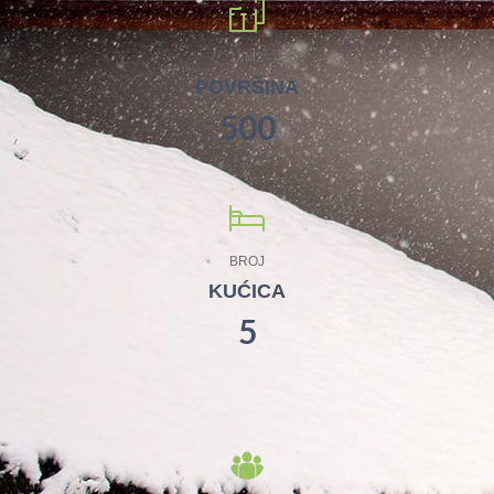
U M2
POVRŠINA
500
BROJ
KUĆICA
5