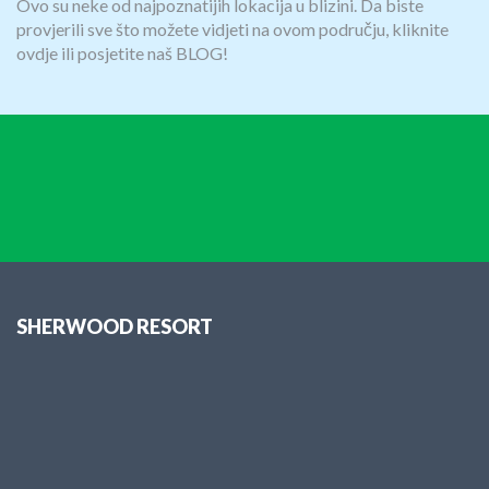
Ovo su neke od najpoznatijih lokacija u blizini. Da biste
provjerili sve što možete vidjeti na ovom području, kliknite
ovdje ili posjetite naš BLOG!
SHERWOOD RESORT