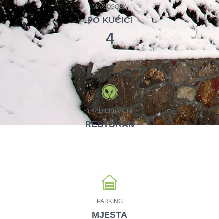
MAX OSOBA
PO KUĆICI
4
TRADICIONALNI
RESTORAN
PARKING
MJESTA